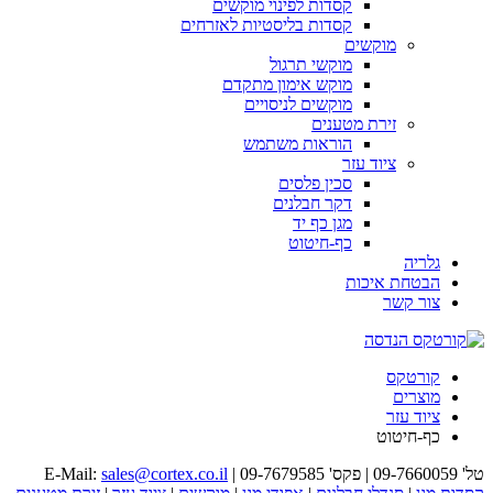
קסדות לפינוי מוקשים
קסדות בליסטיות לאזרחים
מוקשים
מוקשי תרגול
מוקש אימון מתקדם
מוקשים לניסויים
זירת מטענים
הוראות משתמש
ציוד עזר
סכין פלסים
דקר חבלנים
מגן כף יד
כף-חיטוט
גלריה
הבטחת איכות
צור קשר
קורטקס
מוצרים
ציוד עזר
כף-חיטוט
טל' 09-7660059 | פקס' 09-7679585 | E-Mail:
sales@cortex.co.il