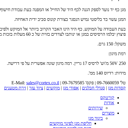
מגן כף יד נועד לספק הגנה לכף היד של החייל או המפנה בעת עבודת חישוף ו
המגן עשוי בד בליסטי גמיש הנסגר בצורת קונוס סביב ידית האחיזה.
בעת העבודה על המוקש, כף היד הינו האבר הקרוב ביותר אל המוקש ולפיכך ה
פיצוץ יבלמו הרסיסים במגן או ינותבו לצדדים בזוית של כ 60 מעלות בזכות מבנה החרוט של המגן. בזכות היות גמיש וקל משקל המגן אינו יוצר הפרעה במהלך העבודה ואחר תרגול קצר החייל כלל אינו חש בקיומו.
משקל: 150 גרם.
רמת מיגון:
50V 250 מ'\ש' לרסיס 17 גריין. רמה מיגון שונה אפשרית על פי דרישה.
מידות: רדיוס 140 ממ'.
טל' 09-7660059 | פקס' 09-7679585 | E-Mail:
sales@cortex.co.il
קסדות מגן
|
סנדלי חבלנים
|
אפודי מגן
|
מוקשים
|
ציוד עזר
|
זירת מטענים
קורטקס
אודות
שירותים
מוצרים
ביגוד מגן
חליפת מגן לפינוי מוקשים