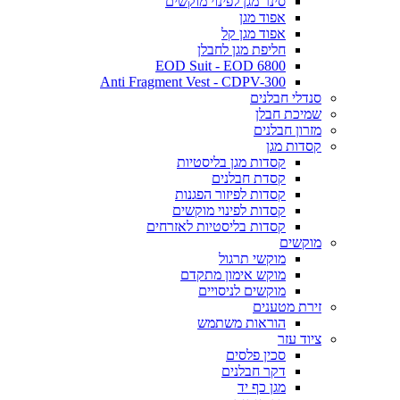
סינר מגן לפינוי מוקשים
אפוד מגן
אפוד מגן קל
חליפת מגן לחבלן
EOD Suit - EOD 6800
Anti Fragment Vest - CDPV-300
סנדלי חבלנים
שמיכת חבלן
מזרון חבלנים
קסדות מגן
קסדות מגן בליסטיות
קסדת חבלנים
קסדות לפיזור הפגנות
קסדות לפינוי מוקשים
קסדות בליסטיות לאזרחים
מוקשים
מוקשי תרגול
מוקש אימון מתקדם
מוקשים לניסויים
זירת מטענים
הוראות משתמש
ציוד עזר
סכין פלסים
דקר חבלנים
מגן כף יד