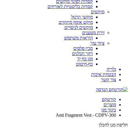
קסדות לפינוי מוקשים
קסדות בליסטיות לאזרחים
מוקשים
מוקשי תרגול
מוקש אימון מתקדם
מוקשים לניסויים
זירת מטענים
הוראות משתמש
ציוד עזר
סכין פלסים
דקר חבלנים
מגן כף יד
כף-חיטוט
גלריה
הבטחת איכות
צור קשר
קורטקס
מוצרים
ביגוד מגן
Anti Fragment Vest - CDPV-300
חליפת מגן לחבלן