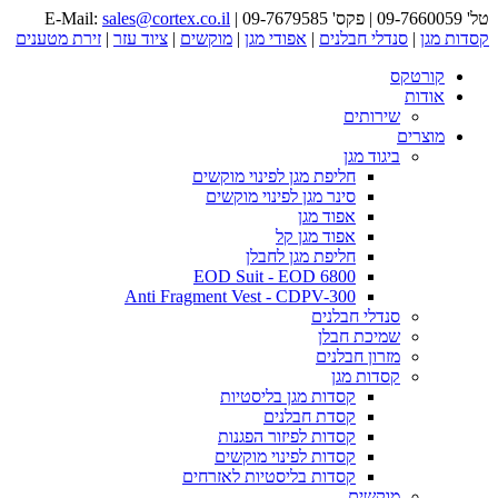
טל' 09-7660059 | פקס' 09-7679585 | E-Mail:
sales@cortex.co.il
קסדות מגן
|
סנדלי חבלנים
|
אפודי מגן
|
מוקשים
|
ציוד עזר
|
זירת מטענים
קורטקס
אודות
שירותים
מוצרים
ביגוד מגן
חליפת מגן לפינוי מוקשים
סינר מגן לפינוי מוקשים
אפוד מגן
אפוד מגן קל
חליפת מגן לחבלן
EOD Suit - EOD 6800
Anti Fragment Vest - CDPV-300
סנדלי חבלנים
שמיכת חבלן
מזרון חבלנים
קסדות מגן
קסדות מגן בליסטיות
קסדת חבלנים
קסדות לפיזור הפגנות
קסדות לפינוי מוקשים
קסדות בליסטיות לאזרחים
מוקשים