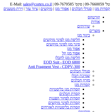
טל' 09-7660059 | פקס' 09-7679585 | E-Mail:
sales@cortex.co.il
קסדות מגן
|
סנדלי חבלנים
|
אפודי מגן
|
מוקשים
|
ציוד עזר
|
זירת מטענים
קורטקס
אודות
שירותים
מוצרים
ביגוד מגן
חליפת מגן לפינוי מוקשים
סינר מגן לפינוי מוקשים
אפוד מגן
אפוד מגן קל
חליפת מגן לחבלן
EOD Suit - EOD 6800
Anti Fragment Vest - CDPV-300
סנדלי חבלנים
שמיכת חבלן
מזרון חבלנים
קסדות מגן
קסדות מגן בליסטיות
קסדת חבלנים
קסדות לפיזור הפגנות
קסדות לפינוי מוקשים
קסדות בליסטיות לאזרחים
מוקשים