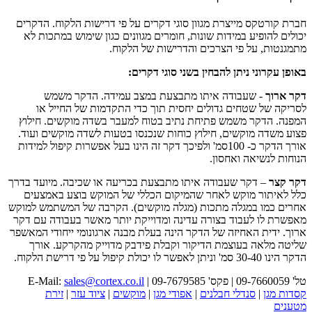
חברת קורטקס מייצרת מגוון סוגי דקרים על פי דרישות הלקוח. הדקרים
יכולים להופיע במידות שונות, חומרים מגוונים כגון שימוש במתכות לא
מתמגנטות, על פי הצרכים והדרישות של הלקוח.
באופן עקרוני ניתן להבחין בשני סוגי דקרים:
דקר ארוך
- שעבודה איתו מתבצעת במצב עמידה. הדקר משמש
לסריקה של שטחים גדולים יחסית תוך כדי התקדמות של החייל או
המפנה. הדקר משמש פתיחת נתיב בטוח למעבר בשדה מוקשים. חילוץ
פצוע משדה מוקשים, חילוץ כוחות שנכנסו בטעות לשדה מוקשים ועוד.
אורך הדקר כ- 100סמ' ולפיכך דקר זה הינו בעל אפשרות קיפול למידות
הנוחות לנשיאה ואחסון.
דקר קצר
– דקר שעבודה איתו מתבצעת בכריעה או שכיבה. מיועד בדרך
כלל לאיתור מוקש לאחר שהמיקום הכללי של המוקש בוצע באמצעים
אחרים כמו במגלה מתכות (מגלה מוקשים). הקרבה של המשתמש למוקש
מאפשרת לו לעבוד בצורה עדינה ומדוייקת יותר מאשר בעבודה עם דקר
ארוך. ידית האחיזה של הדקר הינה בעלת מבנה ארגונומי ייחודי המאשפר
שליטה מלאה בעוצמת הדיקור וקבלת פידבק מדוייק מהקרקע. אורך
הדקר הינו 30-40 סמ' וניתן לאפשר לו יכולת קיפול על פי דרישת הלקוח.
טל' 09-7660059 | פקס' 09-7679585 | E-Mail:
sales@cortex.co.il
קסדות מגן
|
סנדלי חבלנים
|
אפודי מגן
|
מוקשים
|
ציוד עזר
|
זירת
מטענים