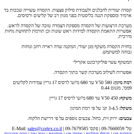
קסדה יעודית לחבלנים ולעבודת סילוק פצצות. הקסדה עשוייה שכבות בד
ארמיד ומספקת הגנה בליסטית בפני מגוון רב של קליעים ורסיסים.
מערכת הרצועות של הקסדה מספקת הצמדה טובה של הקסדה לראש.
אפשרות התאמת הקסדה למידות ראש שונות וכן תורמת לתחושת נוחות
מירבית.
בחזית הקסדה משקף מגן יעודי, המקנה שדה ראייה רחב ונוחות
גבוהה למשתמש.
המשקף עשוי פוליקרבונט אקרילי
אפשרות לשילוב מערכת קשר בתוך הקסדה.
רמת מיגון:
V50 580 עד 680 מ'/ש' לרסיס 17 גריין עמידות לקליעים
9ממ', מגנום 0.44
משקף:
V50 450 עד 680 מ'/ש' לרסיס 17 גריין
משקל:
3-4.5 קג' על פי רמת המיגון
צבעים:
ירוק זית, כחול. צבעים נוספים על פי דרישת הלקוח.
טל' 09-7660059 | פקס' 09-7679585 | E-Mail:
sales@cortex.co.il
קסדות מגן
|
סנדלי חבלנים
|
אפודי מגן
|
מוקשים
|
ציוד עזר
|
זירת מטענים